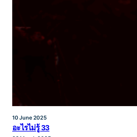
10 June 2025
อะไรไม่รู้ 33