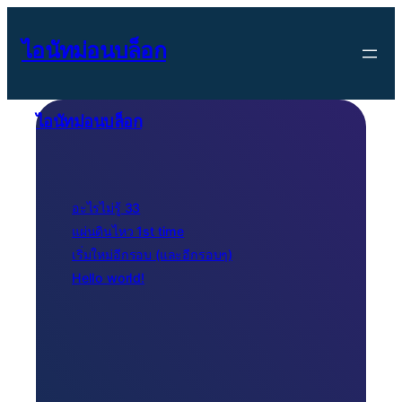
Skip
to
ไอนัทม่อนบล็อก
content
ไอนัทม่อนบล็อก
อะไรไม่รู้ 33
แผ่นดินไหว 1st time
เริ่มใหม่อีกรอบ (และอีกรอบๆ)
Hello world!