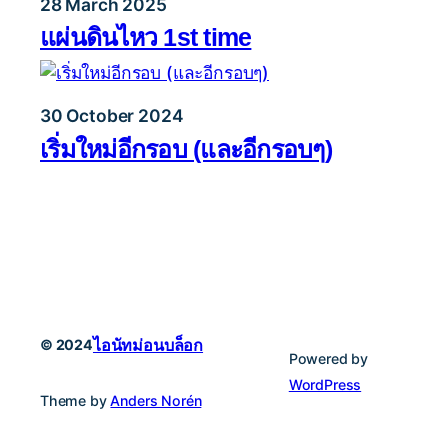
28 March 2025
แผ่นดินไหว 1st time
30 October 2024
เริ่มใหม่อีกรอบ (และอีกรอบๆ)
ไอนัทม่อนบล็อก
© 2024
Powered by
WordPress
Theme by
Anders Norén