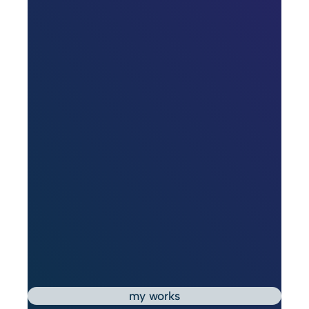
my works